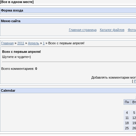
[
Все в одном месте
]
Форма входа
Меню сайта
Главная страница
Каталог файлов
Фото
Главная
»
2011
»
Апрель
»
1
» Всех с первым апреля!
Всех с первым апреля!
Шутите и чудите=)
Всего комментариев
:
0
Добавлять комментарии могу
[
Р
Calendar
Пн
Вт
4
5
11
12
18
19
25
26