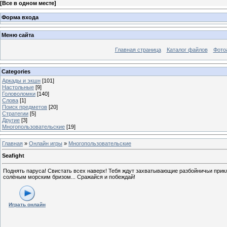
[
Все в одном месте
]
Форма входа
Меню сайта
Главная страница
Каталог файлов
Фото
Categories
Аркады и экшн
[101]
Настольные
[9]
Головоломки
[140]
Слова
[1]
Поиск предметов
[20]
Стратегии
[5]
Другие
[3]
Многопользовательские
[19]
Главная
»
Онлайн игры
»
Многопользовательские
Seafight
Поднять паруса! Свистать всех наверх! Тебя ждут захватывающие разбойничьи при
солёным морским бризом... Сражайся и побеждай!
Играть онлайн