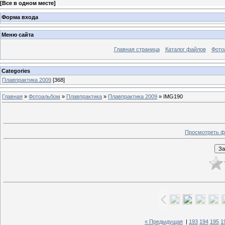
[
Все в одном месте
]
Форма входа
Меню сайта
Главная страница
Каталог файлов
Фото
Categories
Плавпрактика 2009
[368]
Главная
»
Фотоальбом
»
Плавпрактика
»
Плавпрактика 2009
» IMG190
Просмотреть ф
« Предыдущая
|
193
194
195
1