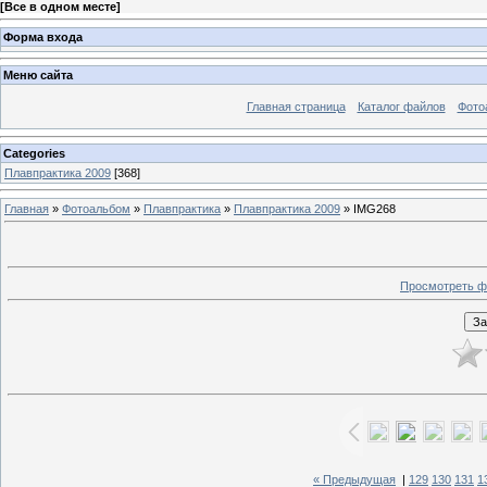
[
Все в одном месте
]
Форма входа
Меню сайта
Главная страница
Каталог файлов
Фото
Categories
Плавпрактика 2009
[368]
Главная
»
Фотоальбом
»
Плавпрактика
»
Плавпрактика 2009
» IMG268
Просмотреть ф
« Предыдущая
|
129
130
131
1