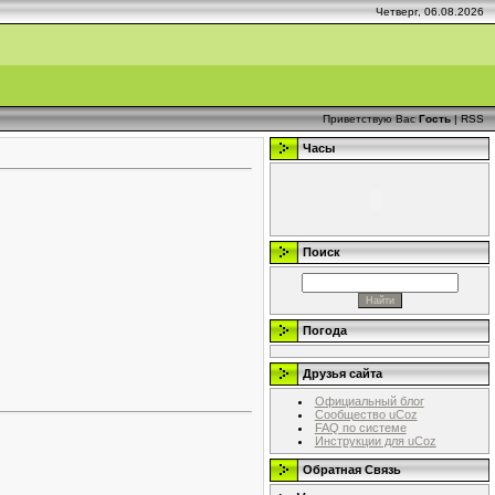
Четверг, 06.08.2026
Приветствую Вас
Гость
|
RSS
Часы
Поиск
Погода
Друзья сайта
Официальный блог
Сообщество uCoz
FAQ по системе
Инструкции для uCoz
Обратная Связь