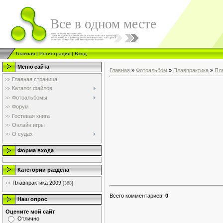
Все в одном месте
Главная
|
Регистрация
|
Вход
Меню сайта
Главная
»
Фотоальбом
»
Плавпрактика
»
Пл
Главная страница
Каталог файлов
Фотоальбомы
Форум
Гостевая книга
Онлайн игры
О судах
Форма входа
Категории раздела
Плавпрактика 2009
[368]
Всего комментариев
:
0
Наш опрос
Оцените мой сайт
Отлично