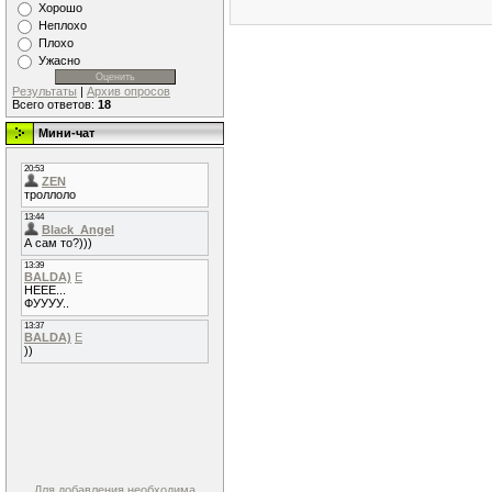
Хорошо
Неплохо
Плохо
Ужасно
Результаты
|
Архив опросов
Всего ответов:
18
Мини-чат
Для добавления необходима