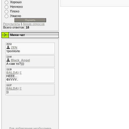
Хорошо
Неплохо
Плохо
Ужасно
Результаты
|
Архив опросов
Всего ответов:
18
Мини-чат
Для добавления необходима