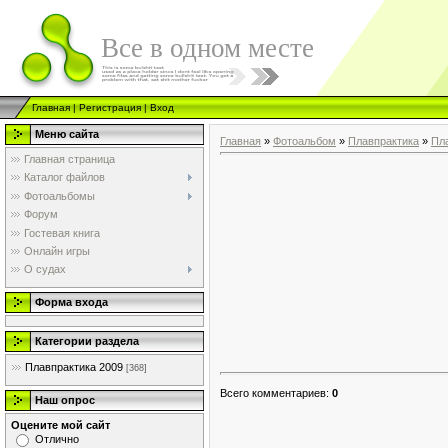
Все в одном месте
Главная
|
Регистрация
|
Вход
Меню сайта
Главная
»
Фотоальбом
»
Плавпрактика
»
Пл
Главная страница
Каталог файлов
Фотоальбомы
Форум
Гостевая книга
Онлайн игры
О судах
Форма входа
Категории раздела
Плавпрактика 2009
[368]
Всего комментариев
:
0
Наш опрос
Оцените мой сайт
Отлично