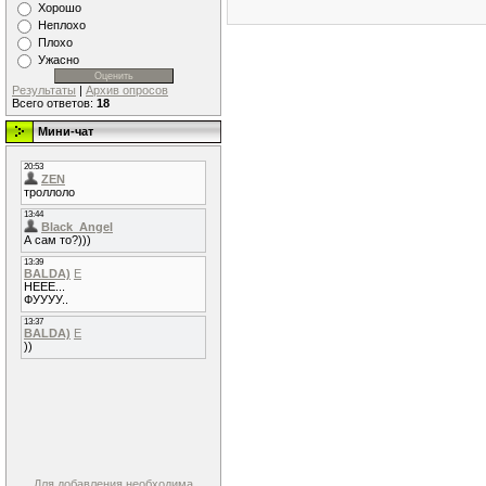
Хорошо
Неплохо
Плохо
Ужасно
Результаты
|
Архив опросов
Всего ответов:
18
Мини-чат
Для добавления необходима