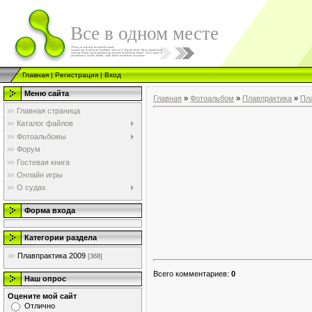
Все в одном месте
Главная
|
Регистрация
|
Вход
Меню сайта
Главная
»
Фотоальбом
»
Плавпрактика
»
Пл
Главная страница
Каталог файлов
Фотоальбомы
Форум
Гостевая книга
Онлайн игры
О судах
Форма входа
Категории раздела
Плавпрактика 2009
[368]
Всего комментариев
:
0
Наш опрос
Оцените мой сайт
Отлично