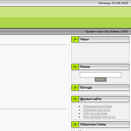
Пятница, 07.08.2026
Приветствую Вас
Гость
|
RSS
Часы
Поиск
Погода
Друзья сайта
Официальный блог
Сообщество uCoz
FAQ по системе
Инструкции для uCoz
Обратная Связь