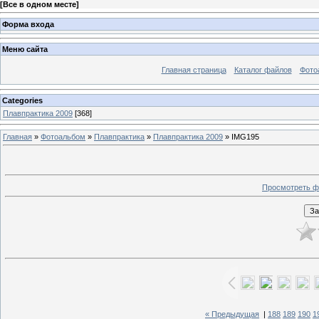
[
Все в одном месте
]
Форма входа
Меню сайта
Главная страница
Каталог файлов
Фото
Categories
Плавпрактика 2009
[368]
Главная
»
Фотоальбом
»
Плавпрактика
»
Плавпрактика 2009
» IMG195
Просмотреть ф
« Предыдущая
|
188
189
190
1