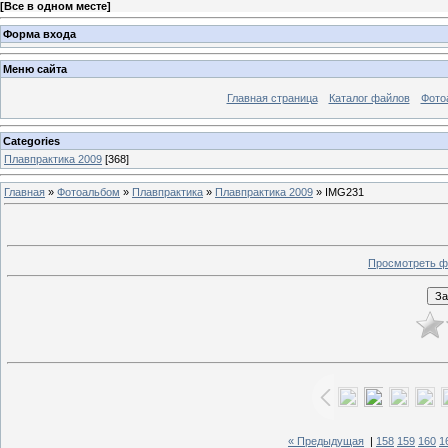
[
Все в одном месте
]
Форма входа
Меню сайта
Главная страница
Каталог файлов
Фото
Categories
Плавпрактика 2009
[368]
Главная
»
Фотоальбом
»
Плавпрактика
»
Плавпрактика 2009
» IMG231
Просмотреть ф
« Предыдущая
|
158
159
160
1