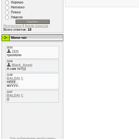
Хорошо
Неплохо
Плохо
Ужасно
Результаты
|
Архив опросов
Всего ответов:
18
Мини-чат
Для добавления необходима