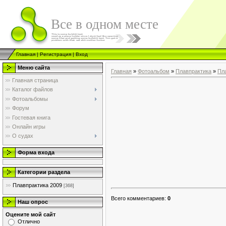
Все в одном месте
Главная
|
Регистрация
|
Вход
Меню сайта
Главная
»
Фотоальбом
»
Плавпрактика
»
Пл
Главная страница
Каталог файлов
Фотоальбомы
Форум
Гостевая книга
Онлайн игры
О судах
Форма входа
Категории раздела
Плавпрактика 2009
[368]
Всего комментариев
:
0
Наш опрос
Оцените мой сайт
Отлично