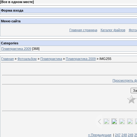
[
Все в одном месте
]
Форма входа
Меню сайта
Главная страница
Каталог файлов
Фото
Categories
Плавпрактика 2009
[368]
Главная
»
Фотоальбом
»
Плавпрактика
»
Плавпрактика 2009
» IMG255
Просмотреть ф
« Предыдущая
|
247
248
249
2