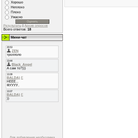
Хорошо
Неплохо
Плохо
Ужасно
Результаты
|
Архив опросов
Всего ответов:
18
Мини-чат
Для добавления необходима