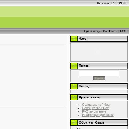
Пятница, 07.08.2026
Приветствую Вас
Гость
|
RSS
Часы
Поиск
Погода
Друзья сайта
Официальный блог
Сообщество uCoz
FAQ по системе
Инструкции для uCoz
Обратная Связь