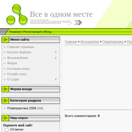
Все в одном месте
Главная
|
Регистрация
|
Вход
Меню сайта
Главная
»
Фотоальбом
»
Плавпрактика
»
Пл
Главная страница
Каталог файлов
Фотоальбомы
Форум
Гостевая книга
Онлайн игры
О судах
Форма входа
Категории раздела
Плавпрактика 2009
[368]
Всего комментариев
:
0
Наш опрос
Оцените мой сайт
Отлично