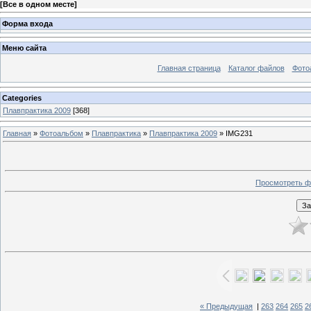
[
Все в одном месте
]
Форма входа
Меню сайта
Главная страница
Каталог файлов
Фото
Categories
Плавпрактика 2009
[368]
Главная
»
Фотоальбом
»
Плавпрактика
»
Плавпрактика 2009
» IMG231
Просмотреть ф
« Предыдущая
|
263
264
265
2