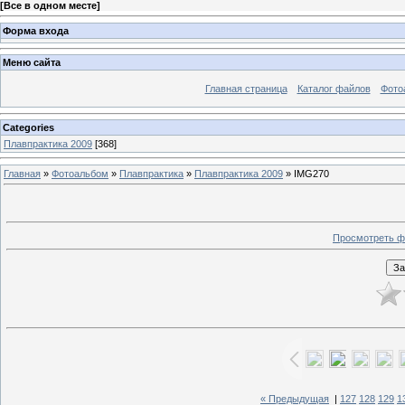
[
Все в одном месте
]
Форма входа
Меню сайта
Главная страница
Каталог файлов
Фото
Categories
Плавпрактика 2009
[368]
Главная
»
Фотоальбом
»
Плавпрактика
»
Плавпрактика 2009
» IMG270
Просмотреть ф
« Предыдущая
|
127
128
129
1