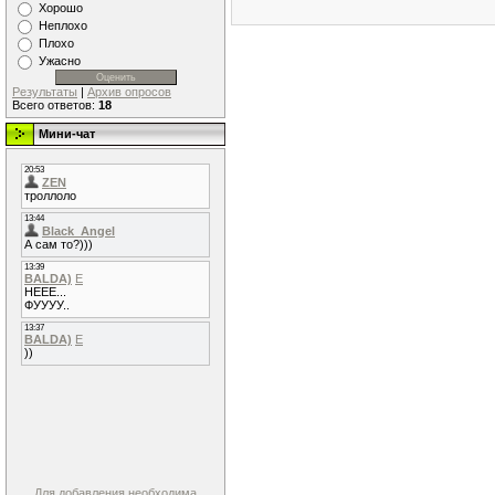
Хорошо
Неплохо
Плохо
Ужасно
Результаты
|
Архив опросов
Всего ответов:
18
Мини-чат
Для добавления необходима