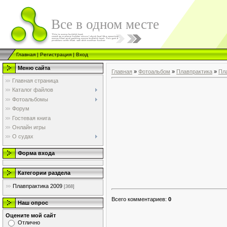
Все в одном месте
Главная
|
Регистрация
|
Вход
Меню сайта
Главная
»
Фотоальбом
»
Плавпрактика
»
Пл
Главная страница
Каталог файлов
Фотоальбомы
Форум
Гостевая книга
Онлайн игры
О судах
Форма входа
Категории раздела
Плавпрактика 2009
[368]
Всего комментариев
:
0
Наш опрос
Оцените мой сайт
Отлично