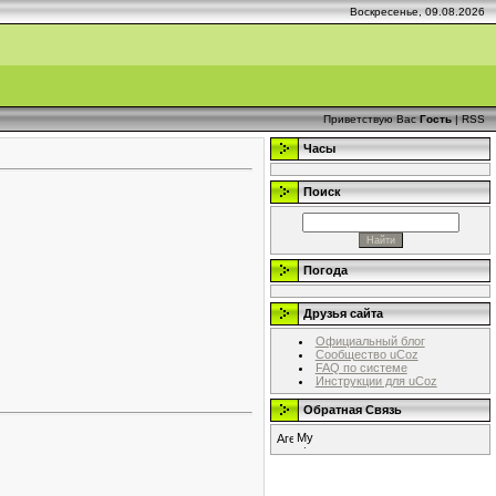
Воскресенье, 09.08.2026
Приветствую Вас
Гость
|
RSS
Часы
Поиск
Погода
Друзья сайта
Официальный блог
Сообщество uCoz
FAQ по системе
Инструкции для uCoz
Обратная Связь