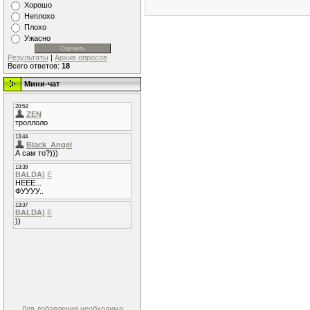
Хорошо
Неплохо
Плохо
Ужасно
Результаты
|
Архив опросов
Всего ответов:
18
Мини-чат
Для добавления необходима