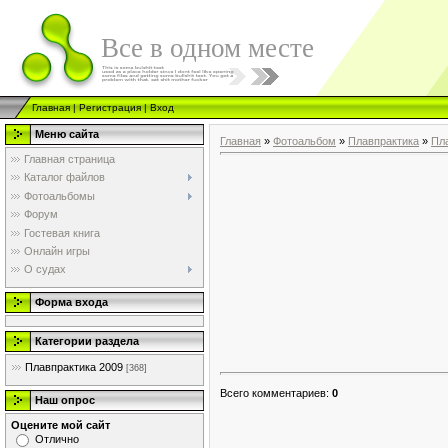
Все в одном месте
Главная
|
Регистрация
|
Вход
Меню сайта
Главная
»
Фотоальбом
»
Плавпрактика
»
Пл
Главная страница
Каталог файлов
Фотоальбомы
Форум
Гостевая книга
Онлайн игры
О судах
Форма входа
Категории раздела
Плавпрактика 2009
[368]
Всего комментариев
:
0
Наш опрос
Оцените мой сайт
Отлично