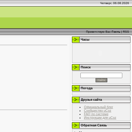
Четверг, 06.08.2026
Приветствую Вас
Гость
|
RSS
Часы
Поиск
Погода
Друзья сайта
Официальный блог
Сообщество uCoz
FAQ по системе
Инструкции для uCoz
Обратная Связь