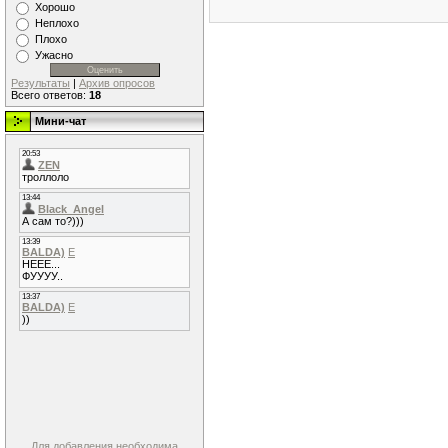
Хорошо
Неплохо
Плохо
Ужасно
Результаты
|
Архив опросов
Всего ответов:
18
Мини-чат
Для добавления необходима